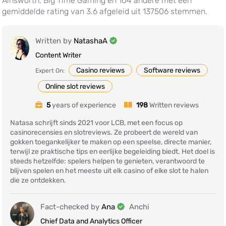
Ainsworth, Big Time Gaming en 104 andere met een
gemiddelde rating van 3.6 afgeleid uit 137506 stemmen.
Written by
NatashaA
Content Writer
Casino reviews
Software reviews
Expert On:
Online slot reviews
5
years of experience
198
Written reviews
Natasa schrijft sinds 2021 voor LCB, met een focus op
casinorecensies en slotreviews. Ze probeert de wereld van
gokken toegankelijker te maken op een speelse, directe manier,
terwijl ze praktische tips en eerlijke begeleiding biedt. Het doel is
steeds hetzelfde: spelers helpen te genieten, verantwoord te
blijven spelen en het meeste uit elk casino of elke slot te halen
die ze ontdekken.
Fact-checked by
Ana
Anchi
Chief Data and Analytics Officer