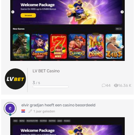
LV BET Casino
3
/ 5
44
16.36 K
elvir gradjan
heeft een casino beoordeeld
1 jaar geleden