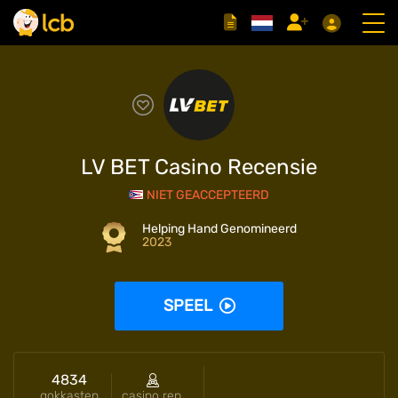
LV BET Casino Recensie
NIET GEACCEPTEERD
Helping Hand Genomineerd
2023
SPEEL
4834
gokkasten
casino rep.