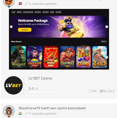
6 maanden geleden
LV BET Casino
3.4
/ 5
44
16.36 K
Blackhorse79
heeft een casino beoordeeld
9 maanden geleden