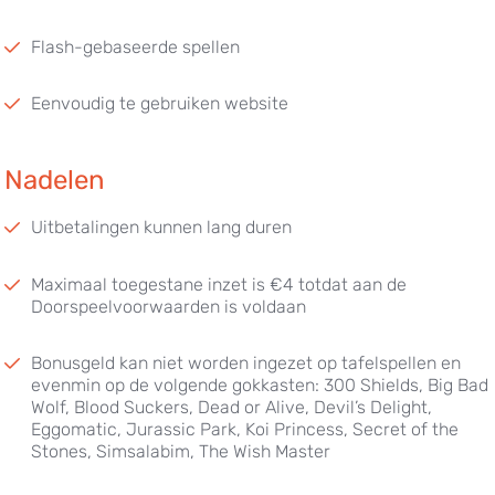
Flash-gebaseerde spellen
Eenvoudig te gebruiken website
Nadelen
Uitbetalingen kunnen lang duren
Maximaal toegestane inzet is €4 totdat aan de
Doorspeelvoorwaarden is voldaan
Bonusgeld kan niet worden ingezet op tafelspellen en
evenmin op de volgende gokkasten: 300 Shields, Big Bad
Wolf, Blood Suckers, Dead or Alive, Devil’s Delight,
Eggomatic, Jurassic Park, Koi Princess, Secret of the
Stones, Simsalabim, The Wish Master