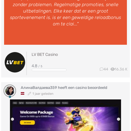
zonder problemen. Regelmatige promoties, snelle
uitbetalingen. Elke keer dat er een groot
sportevenement is, is er een geweldige reloadbonus
om te clai..."
LV BET Casino
4.8
/ 5
44
16.36 K
АлинаВалдаева359
heeft een casino beoordeeld
1 jaar geleden