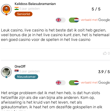
Kalidoss Balasubramanian
5 jaar geleden
5
/ 5
Seniorlid
vertaald met
Leuk casino, live casino is het beste dat ik ooit heb gezien,
veel bonus die je in het live casino kunt zien, het is helemaal
een goed casino voor de spellen in het live casino
0
OneOff
5 jaar geleden
3.9
/ 5
Nieuwkomer
vertaald met
Het enige probleem dat ik met hen heb, is dat hun slots
hetzelfde zijn als die van bijna alle anderen. Kom op,
afwisseling is het kruid van het leven, net als
gokautomaten, ik haat het om dezelfde gokspellen in elk