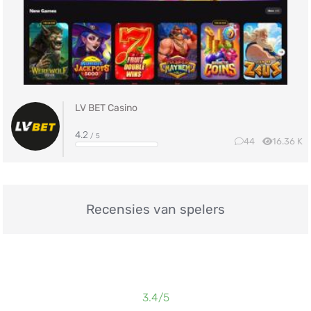
LV BET Casino
4.2
/ 5
44
16.36 K
Recensies van spelers
3.4
/5