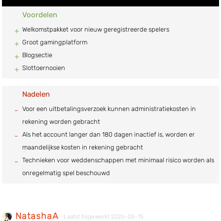
Voordelen
Welkomstpakket voor nieuw geregistreerde spelers
Groot gamingplatform
Blogsectie
Slottoernooien
Nadelen
Voor een uitbetalingsverzoek kunnen administratiekosten in
rekening worden gebracht
Als het account langer dan 180 dagen inactief is, worden er
maandelijkse kosten in rekening gebracht
Technieken voor weddenschappen met minimaal risico worden als
onregelmatig spel beschouwd
NatashaA
Laatst bijgewerkt 2026-06-15