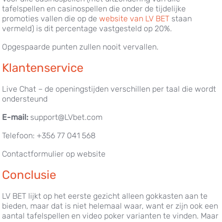
tafelspellen en casinospellen die onder de tijdelijke
promoties vallen die op de
website van LV BET
staan
vermeld) is dit percentage vastgesteld op 20%.
Opgespaarde punten zullen nooit vervallen.
Klantenservice
Live Chat – de openingstijden verschillen per taal die wordt
ondersteund
E-mail:
support@LVbet.com
Telefoon: +356 77 041 568
Contactformulier op website
Conclusie
LV BET lijkt op het eerste gezicht alleen gokkasten aan te
bieden, maar dat is niet helemaal waar, want er zijn ook een
aantal tafelspellen en video poker varianten te vinden. Maar