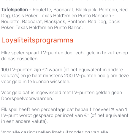
Tafelspellen
- Roulette, Baccarat, Blackjack, Pontoon, Red
Dog, Oasis Poker, Texas Hold'em en Punto Bancoen -
Roulette, Baccarat, Blackjack, Pontoon, Red Dog, Oasis
Poker, Texas Hold'em en Punto Banco.
Loyaliteitsprogramma
Elke speler spaart LV-punten door echt geld in te zetten op
de casinospellen.
100 LV-punten zijn €1 waard (of het equivalent in andere
valuta's) en je hebt minstens 200 LV-punten nodig om deze
voor geld in te kunnen wisselen.
Voor geld dat is ingewisseld met LV-punten gelden geen
Doorspeelvoorwaarden.
Elk spel heeft een percentage dat bepaalt hoeveel % van 1
LV-punt wordt gespaard per inzet van €1 (of het equivalent
in een andere valuta).
Voor alle casinospellen (met uitzondering van alle